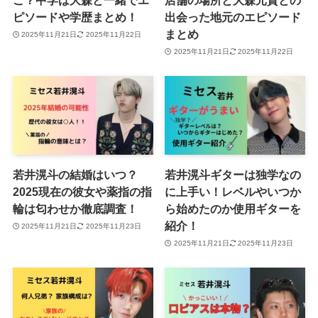
こ？中学は大森と一緒でエ
店舗の場所と大森元貴との
ピソードや学歴まとめ！
出会った地元のエピソード
まとめ
2025年11月21日
2025年11月22日
2025年11月21日
2025年11月22日
若井滉斗の結婚はいつ？
若井滉斗ギターは独学なの
2025現在の彼女や薬指の指
に上手い！レベルやいつか
輪は匂わせか徹底調査！
ら始めたのか使用ギターを
紹介！
2025年11月21日
2025年11月23日
2025年11月21日
2025年11月23日