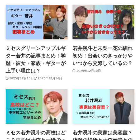
ミセスグリーンアップルギ
若井滉斗と未梨一花の馴れ
ター若井の記事まとめ！学
初め！出会いのきっかけや
歴・彼女・家族・ギターが
いつから交際しているの？
上手い理由は？
2025年12月10日
2025年12月10日
2025年12月14日
ミセス若井滉斗の高校はど
若井滉斗の実家は美容室？